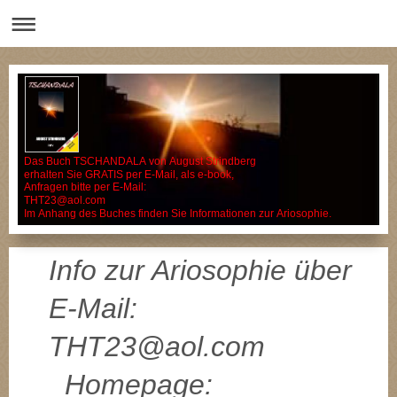
Das Buch TSCHANDALA von August Strindberg
erhalten Sie GRATIS per E-Mail, als e-book,
Anfragen bitte per E-Mail:
THT23@aol.com
Im Anhang des Buches finden Sie Informationen zur Ariosophie.
Info zur Ariosophie über
E-Mail:
THT23@aol.com
Homepage: