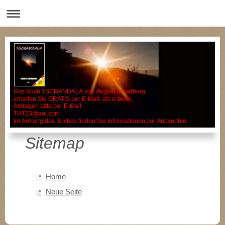
Das Buch TSCHANDALA von August Strindberg
erhalten Sie GRATIS per E-Mail, als e-book,
Anfragen bitte per E-Mail:
THT23@aol.com
Im Anhang des Buches finden Sie Informationen zur Ariosophie.
Sitemap
Home
Neue Seite